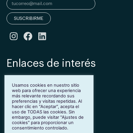
SUSCRIBIRME
Enlaces de interés
Bonificación Fundae
Usamos cookies en nuestro sitio
Inmersión lingüística de inglés en Girona
web para ofrecer una experiencia
Más idiomas para empresas
más relevante recordando sus
Blog
preferencias y visitas repetidas. Al
hacer clic en "Aceptar", acepta el
Contacto
uso de TODAS las cookies. Sin
Trabaja con nosotros
embargo, puede visitar "Ajustes de
cookies" para proporcionar un
Política de privacidad
consentimiento controlado.