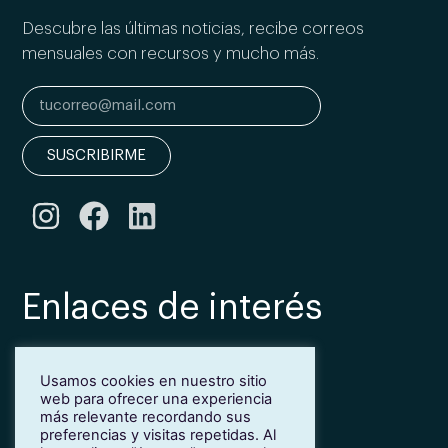
Descubre las últimas noticias, recibe correos
mensuales con recursos y mucho más.
SUSCRIBIRME
Enlaces de interés
Bonificación Fundae
Usamos cookies en nuestro sitio
Inmersión lingüística de inglés en Girona
web para ofrecer una experiencia
Más idiomas para empresas
más relevante recordando sus
Blog
preferencias y visitas repetidas. Al