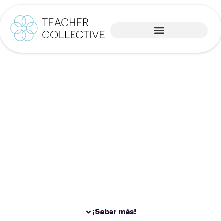
Bonificación
Fundae
Con una formación bonificada, vuestra empresa
puede financiarse de manera parcial o total de la
Fundación Estatal.
¡Saber más!