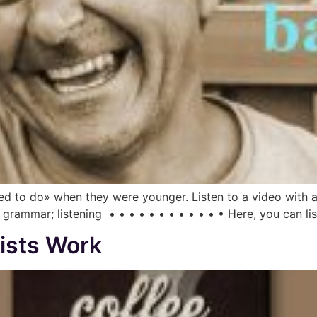
ed to do» when they were younger. Listen to a video with a
grammar; listening • • • • • • • • • • • • Here, you can li
tists Work