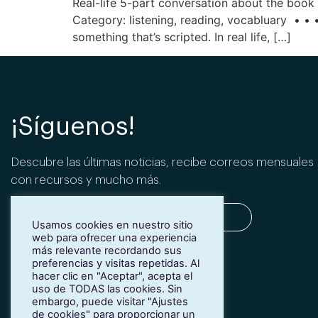
Real-life 5-part conversation about the book
Category: listening, reading, vocabluary • • •
something that’s scripted. In real life, […]
¡Síguenos!
Descubre las últimas noticias, recibe correos mensuales
con recursos y mucho más.
Usamos cookies en nuestro sitio
web para ofrecer una experiencia
más relevante recordando sus
SUSCRIBIRME
preferencias y visitas repetidas. Al
hacer clic en "Aceptar", acepta el
uso de TODAS las cookies. Sin
embargo, puede visitar "Ajustes
de cookies" para proporcionar un