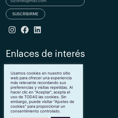
SUSCRIBIRME
Enlaces de interés
Bonificación Fundae
Usamos cookies en nuestro sitio
Inmersión lingüística de inglés en Girona
web para ofrecer una experiencia
Más idiomas para empresas
más relevante recordando sus
Blog
preferencias y visitas repetidas. Al
hacer clic en "Aceptar", acepta el
Contacto
uso de TODAS las cookies. Sin
Trabaja con nosotros
embargo, puede visitar "Ajustes de
cookies" para proporcionar un
Política de privacidad
consentimiento controlado.