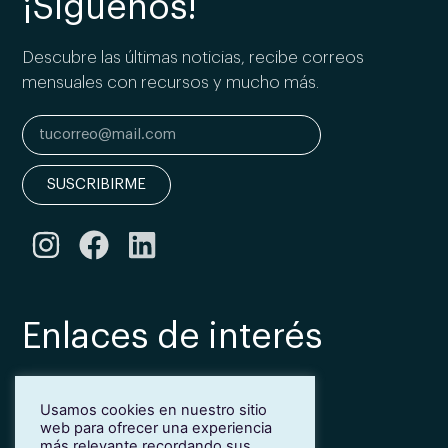
¡Síguenos!
Descubre las últimas noticias, recibe correos
mensuales con recursos y mucho más.
SUSCRIBIRME
Enlaces de interés
Bonificación Fundae
Usamos cookies en nuestro sitio
Inmersión lingüística de inglés en Girona
web para ofrecer una experiencia
Más idiomas para empresas
más relevante recordando sus