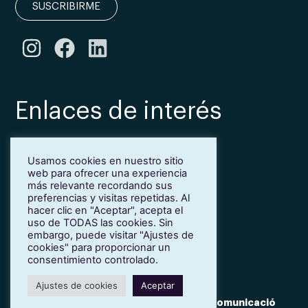
SUSCRIBIRME
Enlaces de interés
Bonificación Fundae
Usamos cookies en nuestro sitio
Inmersión lingüística de inglés en Girona
web para ofrecer una experiencia
Más idiomas para empresas
más relevante recordando sus
Blog
preferencias y visitas repetidas. Al
hacer clic en "Aceptar", acepta el
Contacto
uso de TODAS las cookies. Sin
Trabaja con nosotros
embargo, puede visitar "Ajustes de
cookies" para proporcionar un
Política de privacidad
consentimiento controlado.
Ajustes de cookies
Aceptar
© 2022 Teacher Collective
:Dmonje
Brandada Comunicació
Desarrollo:
| Diseño: