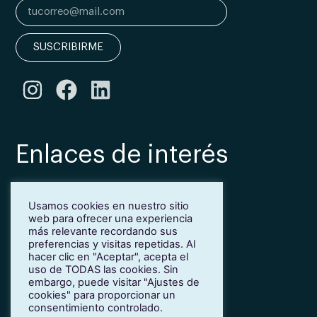
SUSCRIBIRME
Enlaces de interés
Bonificación Fundae
Usamos cookies en nuestro sitio
Inmersión lingüística de inglés en Girona
web para ofrecer una experiencia
Más idiomas para empresas
más relevante recordando sus
Blog
preferencias y visitas repetidas. Al
hacer clic en "Aceptar", acepta el
Contacto
uso de TODAS las cookies. Sin
Trabaja con nosotros
embargo, puede visitar "Ajustes de
cookies" para proporcionar un
Política de privacidad
consentimiento controlado.