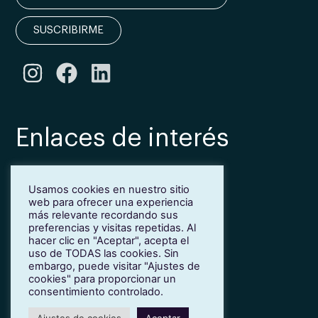
SUSCRIBIRME
Enlaces de interés
Bonificación Fundae
Usamos cookies en nuestro sitio
Inmersión lingüística de inglés en Girona
web para ofrecer una experiencia
Más idiomas para empresas
más relevante recordando sus
Blog
preferencias y visitas repetidas. Al
hacer clic en "Aceptar", acepta el
Contacto
uso de TODAS las cookies. Sin
Trabaja con nosotros
embargo, puede visitar "Ajustes de
cookies" para proporcionar un
Política de privacidad
consentimiento controlado.