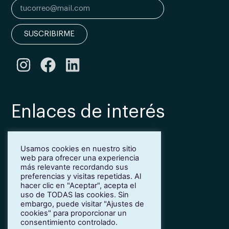
SUSCRIBIRME
Enlaces de interés
Bonificación Fundae
Usamos cookies en nuestro sitio
Inmersión lingüística de inglés en Girona
web para ofrecer una experiencia
Más idiomas para empresas
más relevante recordando sus
Blog
preferencias y visitas repetidas. Al
hacer clic en "Aceptar", acepta el
Contacto
uso de TODAS las cookies. Sin
Trabaja con nosotros
embargo, puede visitar "Ajustes de
cookies" para proporcionar un
Política de privacidad
consentimiento controlado.