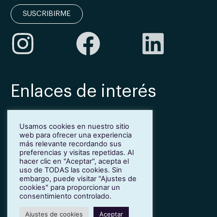
SUSCRIBIRME
Enlaces de interés
Bonificación Fundae
Usamos cookies en nuestro sitio
Inmersión lingüística de inglés en Girona
web para ofrecer una experiencia
Más idiomas para empresas
más relevante recordando sus
Blog
preferencias y visitas repetidas. Al
hacer clic en "Aceptar", acepta el
Contacto
uso de TODAS las cookies. Sin
Trabaja con nosotros
embargo, puede visitar "Ajustes de
cookies" para proporcionar un
Política de privacidad
consentimiento controlado.
Ajustes de cookies
Aceptar
© 2022 Teacher Collective