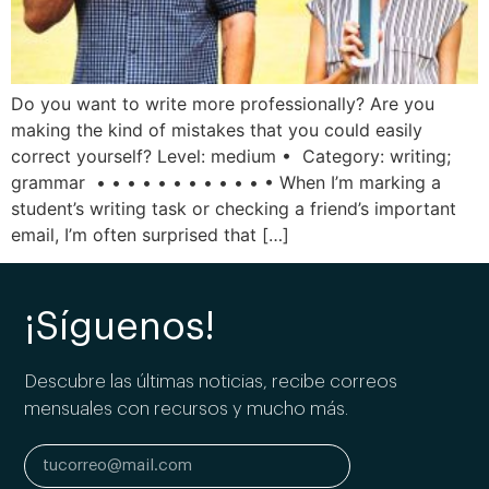
Do you want to write more professionally? Are you
making the kind of mistakes that you could easily
correct yourself? Level: medium • Category: writing;
grammar • • • • • • • • • • • • When I’m marking a
student’s writing task or checking a friend’s important
email, I’m often surprised that […]
¡Síguenos!
Descubre las últimas noticias, recibe correos
mensuales con recursos y mucho más.