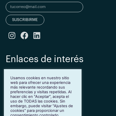
SUSCRIBIRME
Enlaces de interés
Bonificación Fundae
Usamos cookies en nuestro sitio
Inmersión lingüística de inglés en Girona
web para ofrecer una experiencia
Más idiomas para empresas
más relevante recordando sus
Blog
preferencias y visitas repetidas. Al
hacer clic en "Aceptar", acepta el
Contacto
uso de TODAS las cookies. Sin
Trabaja con nosotros
embargo, puede visitar "Ajustes de
cookies" para proporcionar un
Política de privacidad
consentimiento controlado.