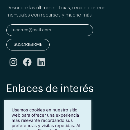
Descubre las últimas noticias, recibe correos
mensuales con recursos y mucho más.
SUSCRIBIRME
Enlaces de interés
Bonificación Fundae
Usamos cookies en nuestro sitio
Inmersión lingüística de inglés en Girona
web para ofrecer una experiencia
Más idiomas para empresas
más relevante recordando sus
Blog
preferencias y visitas repetidas. Al