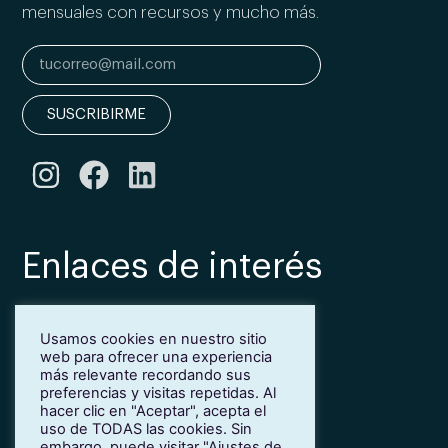
mensuales con recursos y mucho más.
SUSCRIBIRME
Enlaces de interés
Bonificación Fundae
Usamos cookies en nuestro sitio
Inmersión lingüística de inglés en Girona
web para ofrecer una experiencia
Más idiomas para empresas
más relevante recordando sus
Blog
preferencias y visitas repetidas. Al
hacer clic en "Aceptar", acepta el
Contacto
uso de TODAS las cookies. Sin
Trabaja con nosotros
embargo, puede visitar "Ajustes de