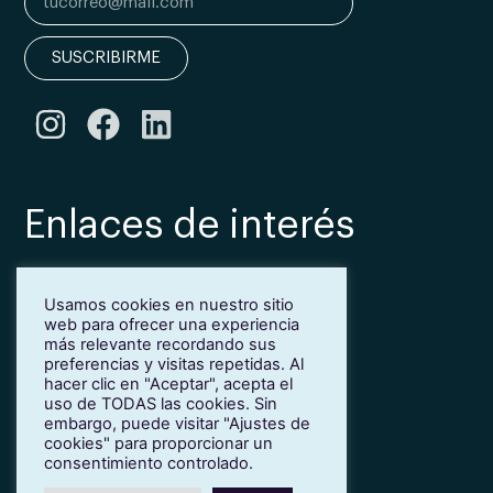
SUSCRIBIRME
Enlaces de interés
Bonificación Fundae
Usamos cookies en nuestro sitio
Inmersión lingüística de inglés en Girona
web para ofrecer una experiencia
Más idiomas para empresas
más relevante recordando sus
Blog
preferencias y visitas repetidas. Al
hacer clic en "Aceptar", acepta el
Contacto
uso de TODAS las cookies. Sin
Trabaja con nosotros
embargo, puede visitar "Ajustes de
cookies" para proporcionar un
Política de privacidad
consentimiento controlado.