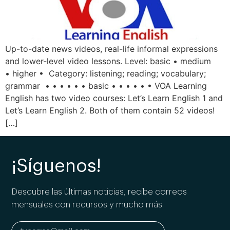
Up-to-date news videos, real-life informal expressions
and lower-level video lessons. Level: basic • medium
• higher • Category: listening; reading; vocabulary;
grammar • • • • • • basic • • • • • • VOA Learning
English has two video courses: Let’s Learn English 1 and
Let’s Learn English 2. Both of them contain 52 videos!
[…]
¡Síguenos!
Descubre las últimas noticias, recibe correos
mensuales con recursos y mucho más.