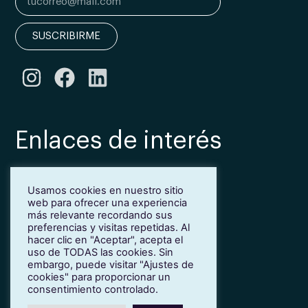
SUSCRIBIRME
Enlaces de interés
Bonificación Fundae
Usamos cookies en nuestro sitio
Inmersión lingüística de inglés en Girona
web para ofrecer una experiencia
Más idiomas para empresas
más relevante recordando sus
Blog
preferencias y visitas repetidas. Al
hacer clic en "Aceptar", acepta el
Contacto
uso de TODAS las cookies. Sin
Trabaja con nosotros
embargo, puede visitar "Ajustes de
cookies" para proporcionar un
Política de privacidad
consentimiento controlado.