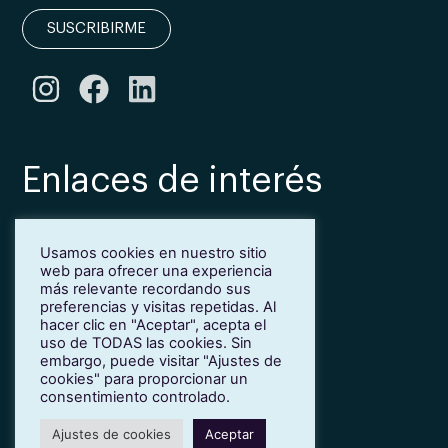
SUSCRIBIRME
Enlaces de interés
Bonificación Fundae
Usamos cookies en nuestro sitio
Inmersión lingüística de inglés en Girona
web para ofrecer una experiencia
Más idiomas para empresas
más relevante recordando sus
Blog
preferencias y visitas repetidas. Al
hacer clic en "Aceptar", acepta el
Contacto
uso de TODAS las cookies. Sin
Trabaja con nosotros
embargo, puede visitar "Ajustes de
cookies" para proporcionar un
Política de privacidad
consentimiento controlado.
Ajustes de cookies
Aceptar
© 2022 Teacher Collective